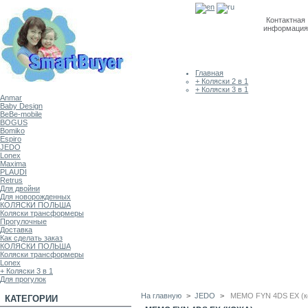
Контактная
информация
Главная
+ Коляски 2 в 1
+ Коляски 3 в 1
Anmar
Baby Design
BeBe-mobile
BOGUS
Bomiko
Espiro
JEDO
Lonex
Maxima
PLAUDI
Retrus
Для двойни
Для новорожденных
КОЛЯСКИ ПОЛЬША
Коляски трансформеры
Прогулочные
Доставка
Как сделать заказ
КОЛЯСКИ ПОЛЬША
Коляски трансформеры
Lonex
+ Коляски 3 в 1
Для прогулок
На главную
>
JEDO
>
MEMO FYN 4DS EX (к
КАТЕГОРИИ